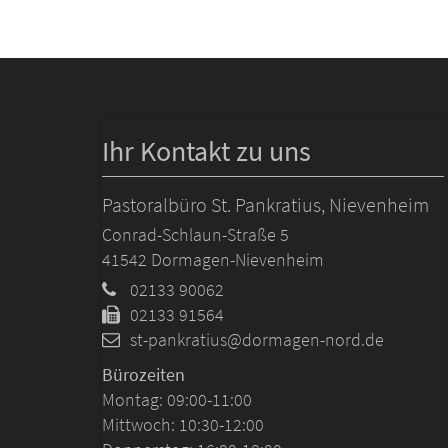
Ihr Kontakt zu uns
Pastoralbüro St. Pankratius, Nievenheim
Conrad-Schlaun-Straße 5
41542
Dormagen-Nievenheim
02133 90062
02133 91564
st-pankratius@dormagen-nord.de
Bürozeiten
Montag: 09:00-11:00
Mittwoch: 10:30-12:00