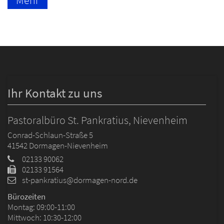
Mehr
Ihr Kontakt zu uns
Pastoralbüro St. Pankratius, Nievenheim
Conrad-Schlaun-Straße 5
41542
Dormagen-Nievenheim
02133 90062
02133 91564
st-pankratius@dormagen-nord.de
Bürozeiten
Montag: 09:00-11:00
Mittwoch: 10:30-12:00