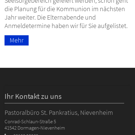
Seelsorgebereich gefeiert werden, schon geht
die Planung für die Kommunion im nächsten
Jahr weiter. Die Elternabende und
Anmeldetermine haben wir für Sie aufgelistet.
Mehr
Ihr Kontakt zu uns
Pastoralbüro St. Pankratius, Nievenheim
Conrad-Schlaun-Straße 5
41542
Dormagen-Nievenheim