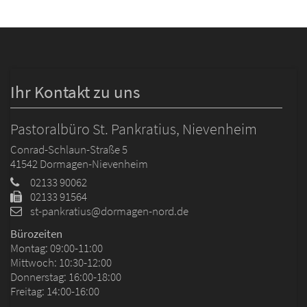
Ihr Kontakt zu uns
Pastoralbüro St. Pankratius, Nievenheim
Conrad-Schlaun-Straße 5
41542
Dormagen-Nievenheim
02133 90062
02133 91564
st-pankratius@dormagen-nord.de
Bürozeiten
Montag: 09:00-11:00
Mittwoch: 10:30-12:00
Donnerstag: 16:00-18:00
Freitag: 14:00-16:00