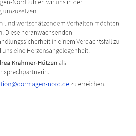
en-Nord fühlen wir uns in der
ag umzusetzen.
en und wertschätzendem Verhalten möchten
ben. Diese heranwachsenden
ndlungssicherheit in einem Verdachtsfall zu
 uns eine Herzensangelegenheit.
ndrea Krahmer-Hützen
als
Ansprechpartnerin.
ntion@dormagen-nord.de
zu erreichen.