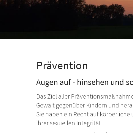
Prävention
Augen auf - hinsehen und s
Das Ziel aller Präventionsmaßnahmen
Gewalt gegenüber Kindern und her
Sie haben ein Recht auf körperlich
ihrer sexuellen Integrität.