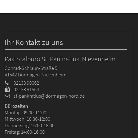
Ihr Kontakt zu uns
Pastoralbüro St. Pankratius, Nievenheim
Conrad-Schlaun-Straße 5
41542
Dormagen-Nievenheim
02133 90062
02133 91564
st-pankratius@dormagen-nord.de
Bürozeiten
Montag: 09:00-11:00
Mittwoch: 10:30-12:00
Donnerstag: 16:00-18:00
Freitag: 14:00-16:00